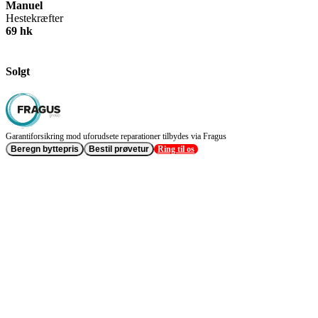
Manuel
Hestekræfter
69 hk
Solgt
Garantiforsikring mod uforudsete reparationer tilbydes via Fragus
Beregn byttepris
Bestil prøvetur
Ring til os