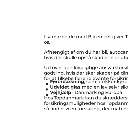
I samarbejde med Bilcentret give
os.
Afhængigt af om du har bil, autocam
hvis der skulle opstå skader eller uh
Ud over den lovpligtige ansvarsfors
godt ind, hvis der sker skader på din
for at tilkøbe flere relevante forsikr
Førerdækning
, som dækker køret
Udvidet glas
med en lav selvrisiko
Vejhjælp
i Danmark og Europa
Hos Topdanmark kan du skræddersy 
forsikringsmuligheder hos Topdan
så finder vi en forsikring, der matc