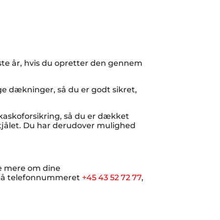
rste år, hvis du opretter den gennem
e dækninger, så du er godt sikret,
kaskoforsikring, så du er dækket
r stjålet. Du har derudover mulighed
se mere om dine
ld på telefonnummeret
+45 43 52 72 77
,