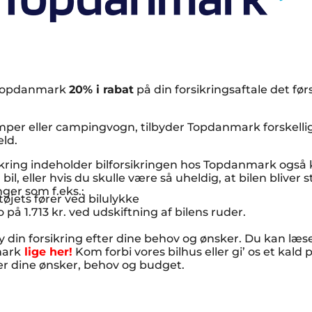
r Topdanmark
20% i rabat
på din forsikringsaftale det fø
per eller campingvogn, tilbyder Topdanmark forskellig
eld.
ikring indeholder bilforsikringen hos Topdanmark også 
 bil, eller hvis du skulle være så uheldig, at bilen blive
inger som f.eks.:
øjets fører ved bilulykke
 på 1.713 kr. ved udskiftning af bilens ruder.
din forsikring efter dine behov og ønsker. Du kan læ
mark
lige her!
Kom forbi vores bilhus eller gi’ os et ka
her dine ønsker, behov og budget.