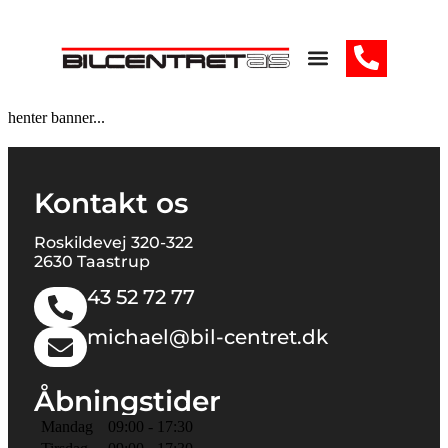
henter banner...
Kontakt os
Roskildevej 320-322
2630 Taastrup
43 52 72 77
michael@bil-centret.dk
Åbningstider
Mandag
09:00 - 17:30