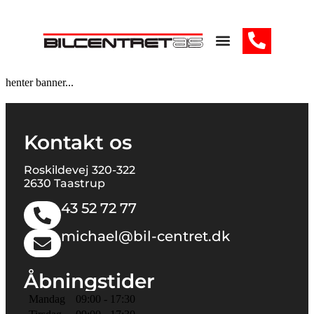
henter banner...
Kontakt os
Roskildevej 320-322
2630 Taastrup
43 52 72 77
michael@bil-centret.dk
Åbningstider
Mandag
09:00 - 17:30