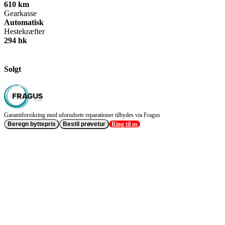
610 km
Gearkasse
Automatisk
Hestekræfter
294 hk
Solgt
Garantiforsikring mod uforudsete reparationer tilbydes via Fragus
Beregn byttepris
Bestil prøvetur
Ring til os