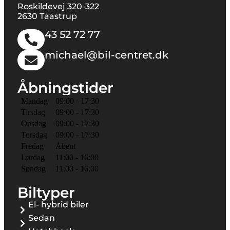
Roskildevej 320-322
2630 Taastrup
43 52 72 77
michael@bil-centret.dk
Åbningstider
Mandag
09:00 - 17:30
Tirsdag
09:00 - 17:30
Onsdag
09:00 - 17:30
Torsdag
09:00 - 17:30
Fredag
Åbent
Lørdag
11:00 - 16:00
Søndag
11:00 - 16:00
Biltyper
El- hybrid biler
Sedan