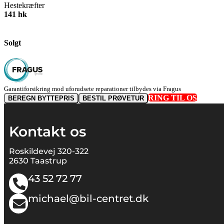
Hestekræfter
141 hk
Solgt
Garantiforsikring mod uforudsete reparationer tilbydes via Fragus
RING TIL OS
BEREGN BYTTEPRIS
BESTIL PRØVETUR
Kontakt os
Roskildevej 320-322
2630 Taastrup
43 52 72 77
michael@bil-centret.dk