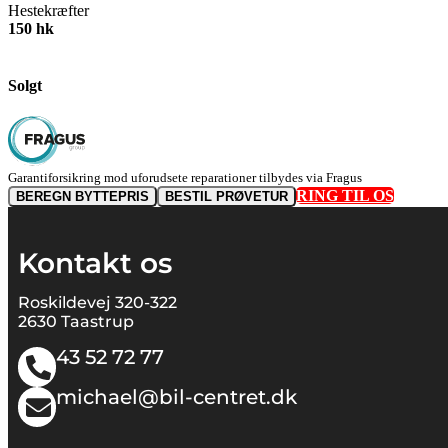
Hestekræfter
150 hk
Solgt
Garantiforsikring mod uforudsete reparationer tilbydes via Fragus
RING TIL OS
BEREGN BYTTEPRIS
BESTIL PRØVETUR
Kontakt os
Roskildevej 320-322
2630 Taastrup
43 52 72 77
michael@bil-centret.dk