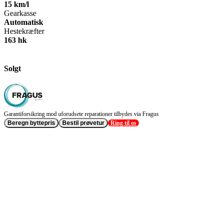
15 km/l
Gearkasse
Automatisk
Hestekræfter
163 hk
Solgt
Garantiforsikring mod uforudsete reparationer tilbydes via Fragus
Beregn byttepris
Bestil prøvetur
Ring til os