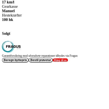
17 km/l
Gearkasse
Manuel
Hestekræfter
100 hk
Solgt
Garantiforsikring mod uforudsete reparationer tilbydes via Fragus
Beregn byttepris
Bestil prøvetur
Ring til os